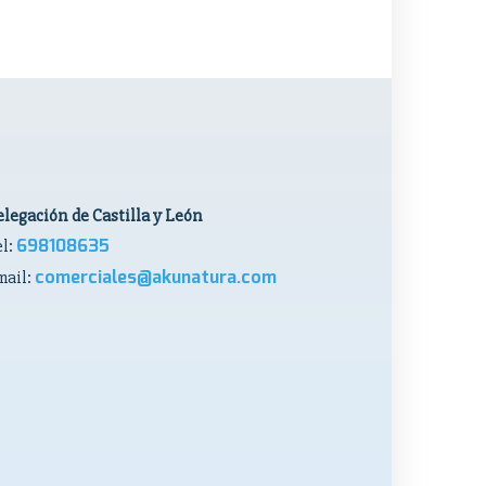
legación de Castilla y León
698108635
el:
comerciales@akunatura.com
mail: