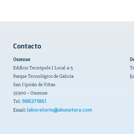
Contacto
Ourense
De
Edificio Tecnópole I Local 4-5
T
Parque Tecnológico de Galicia
E
San Ciprián de Viñas
32900 – Ourense
988271861
Tel:
laboratorio@akunatura.com
Email: