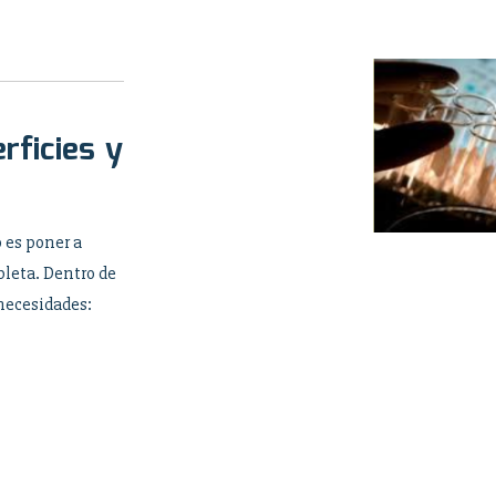
rficies y
 es poner a
pleta. Dentro de
 necesidades: