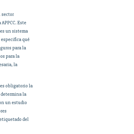
 sector
a APPCC. Este
 es un sistema
 especifica qué
guros para la
os para la
saria, la
es obligatorio la
e determina la
con un estudio
ores
 etiquetado del