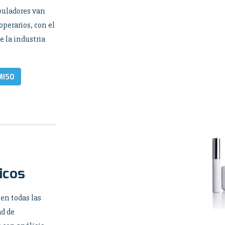
puladores van
 operarios, con el
e la industria
MISO
icos
 en todas las
ad de