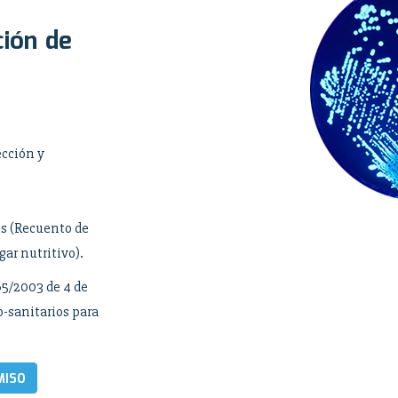
ción de
ección y
es (Recuento de
gar nutritivo).
65/2003 de 4 de
co-sanitarios para
MISO