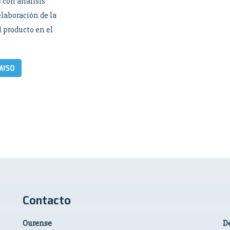
 con análisis
elaboración de la
 producto en el
MISO
Contacto
Ourense
De