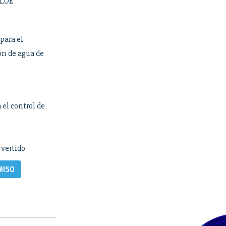
ILOE
para el
ón de agua de
 el control de
 vertido
MISO